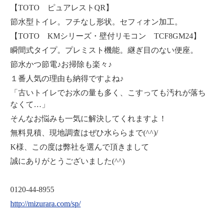
【TOTO ピュアレストQR】
節水型トイレ。フチなし形状。セフィオン加工。
【TOTO KMシリーズ・壁付リモコン TCF8GM24】
瞬間式タイプ。プレミスト機能。継ぎ目のない便座。
節水かつ節電♪お掃除も楽々♪
１番人気の理由も納得ですよね♪
「古いトイレでお水の量も多く、こすっても汚れが落ち
なくて…」
そんなお悩みも一気に解決してくれますよ！
無料見積、現地調査はぜひ水ららまで(^^)/
K様、この度は弊社を選んで頂きまして
誠にありがとうございました(^^)
0120-44-8955
http://mizurara.com/sp/