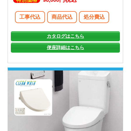
特別価格
96,000
工事代込
商品代込
処分費込
カタログはこちら
便座詳細はこちら