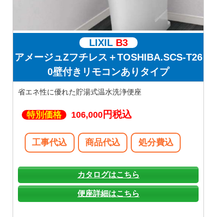
LIXIL
B3
アメージュZフチレス＋TOSHIBA.SCS-T26
0壁付きリモコンありタイプ
省エネ性に優れた貯湯式温水洗浄便座
円税込
特別価格
106,000
工事代込
商品代込
処分費込
カタログはこちら
便座詳細はこちら