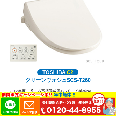
TOSHIBA
C2
クリーンウォシュSCS-T260
2012年度「省エネ基準達成率125％」で業界No.1、
2012年度 省エネ基準達成率 125% 1年間で電気代が約
3,498円もお得になります。
円税込
特別価格
45,000