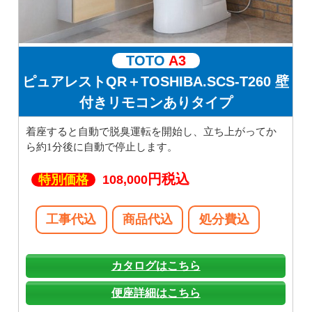
TOTO
A3
ピュアレストQR＋TOSHIBA.SCS-T260 壁
付きリモコンありタイプ
着座すると自動で脱臭運転を開始し、立ち上がってか
ら約1分後に自動で停止します。
円税込
特別価格
108,000
工事代込
商品代込
処分費込
カタログはこちら
便座詳細はこちら