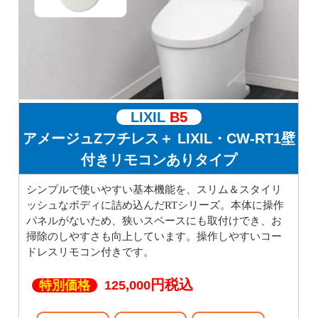
LIXIL
B5
アメージュZフチレス＋ LIXIL・CW-RT1壁
付きリモコンありタイプ
シンプルで使いやすい基本機能を、スリム＆スタイリ
ッシュなボディに詰め込んだRTシリーズ。本体に操作
パネルがないため、狭いスペースにも取付けでき、お
掃除のしやすさも向上しています。操作しやすいコー
ドレスリモコン付きです。
円税込
特別価格
125,000