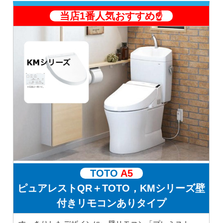
当店1番人気おすすめ☝️
TOTO
A5
ピュアレストQR＋TOTO，KMシリーズ壁
付きリモコンありタイプ