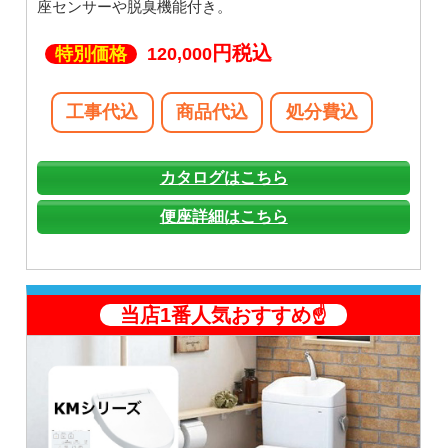
座センサーや脱臭機能付き。
円税込
特別価格
120,000
工事代込
商品代込
処分費込
カタログはこちら
便座詳細はこちら
当店1番人気おすすめ☝️