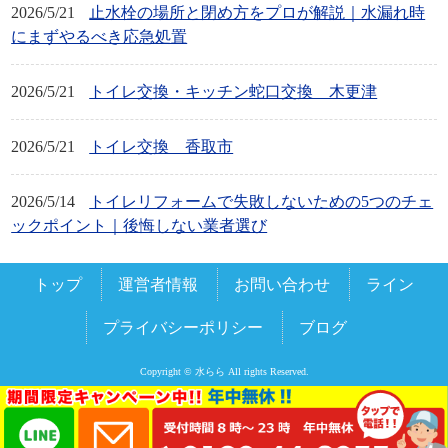
2026/5/21
止水栓の場所と閉め方をプロが解説｜水漏れ時
にまずやるべき応急処置
2026/5/21
トイレ交換・キッチン蛇口交換 木更津
2026/5/21
トイレ交換 香取市
2026/5/14
トイレリフォームで失敗しないための5つのチェ
ックポイント｜後悔しない業者選び
トップ
運営者情報
お問い合わせ
ライン
プライバシーポリシー
ブログ
Copyright © 水らら All rights Reserved.