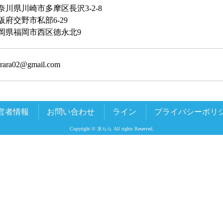
奈川県川崎市多摩区長沢3-2-8
阪府交野市私部6-29
岡県福岡市西区徳永北9
rara02@gmail.com
営者情報
お問い合わせ
ライン
プライバシーポリ
Copyright © 水らら All rights Reserved.