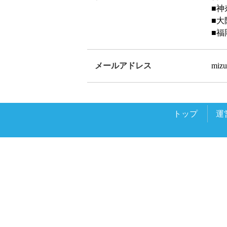
■神
■大
■福
メールアドレス
mizu
トップ
運