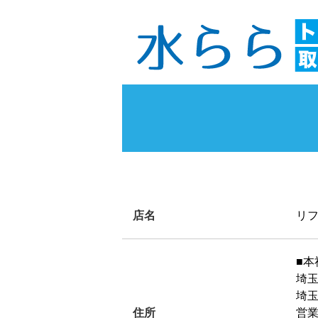
店名
リフ
■本
埼
埼玉
住所
営