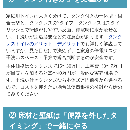
家庭用トイレは大きく分けて、タンク付きの一体型・組
合せ型と、タンクレスの3タイプ。タンクレスはスタイ
リッシュで掃除がしやすい反面、停電時に水が流せな
い、手洗いが別途必要などの注意点があります。
タンク
レストイレのメリット・デメリット
でも詳しく解説して
いますが、見た目だけで決めず、ご家庭の停電リスク・
手洗いスペース・予算で総合判断するのが安全です。
本体価格はタンクレスで15〜30万円、工事費（3〜7万円
が目安）を加えると25〜40万円が一般的な実売相場で
す。手洗い付きタンク式なら本体10万円前後から選べる
ので、コストを抑えたい場合は便器形状の検討から始め
てみてください。
② 床材と壁紙は「便器を外したタ
イミング」で一緒にやる