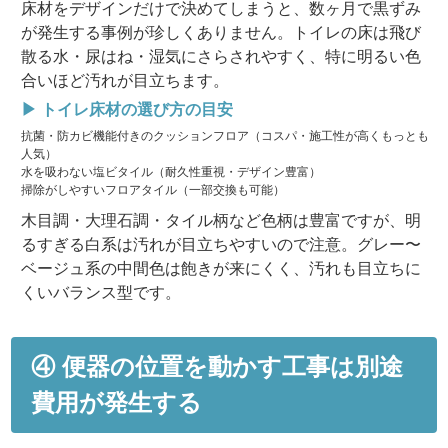
床材をデザインだけで決めてしまうと、数ヶ月で黒ずみ
が発生する事例が珍しくありません。トイレの床は飛び
散る水・尿はね・湿気にさらされやすく、特に明るい色
合いほど汚れが目立ちます。
▶ トイレ床材の選び方の目安
抗菌・防カビ機能付きの
クッションフロア
（コスパ・施工性が高くもっとも
人気）
水を吸わない
塩ビタイル
（耐久性重視・デザイン豊富）
掃除がしやすい
フロアタイル
（一部交換も可能）
木目調・大理石調・タイル柄など色柄は豊富ですが、明
るすぎる白系は汚れが目立ちやすいので注意。グレー〜
ベージュ系の中間色は飽きが来にくく、汚れも目立ちに
くいバランス型です。
④ 便器の位置を動かす工事は別途
費用が発生する