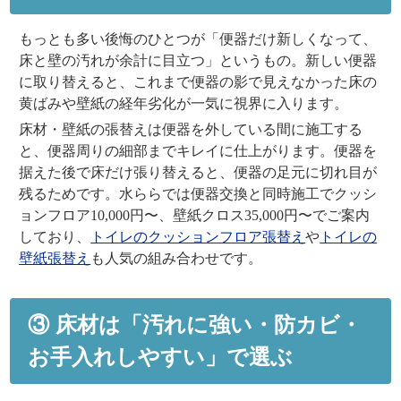
もっとも多い後悔のひとつが「便器だけ新しくなって、
床と壁の汚れが余計に目立つ」というもの。新しい便器
に取り替えると、これまで便器の影で見えなかった
床の
黄ばみや壁紙の経年劣化
が一気に視界に入ります。
床材・壁紙の張替えは便器を外している間に施工する
と、便器周りの細部までキレイに仕上がります。便器を
据えた後で床だけ張り替えると、便器の足元に切れ目が
残るためです。水ららでは便器交換と同時施工でクッシ
ョンフロア10,000円〜、壁紙クロス35,000円〜でご案内
しており、
トイレのクッションフロア張替え
や
トイレの
壁紙張替え
も人気の組み合わせです。
③ 床材は「汚れに強い・防カビ・
お手入れしやすい」で選ぶ