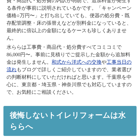
費・商品代・処分費の内訳が明朗で、追加料金が発生す
る条件が事前に説明されているか
です。「キャンペーン
価格○万円〜」と打ち出していても、便器の処分費・既
存配管調整・床の張替えなどが別料金になっていると、
最終的に倍以上の金額になるケースも珍しくありませ
ん。
水ららは
工事費・商品代・処分費すべてコミコミで
86,000円〜
。事前に見積りでご提示した金額から追加料
金は発生しません。
和式から洋式への交換
や
工事当日の
流れ
もブログで詳しくご紹介していますので、業者選び
の判断材料にしていただければと思います。千葉県を中
心に、東京都・埼玉県・神奈川県でも対応していますの
で、お気軽にご相談ください。
後悔しないトイレリフォームは水
ららへ