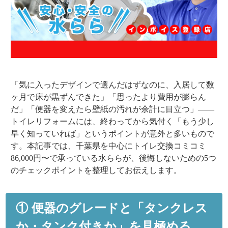
「気に入ったデザインで選んだはずなのに、入居して数
ヶ月で床が黒ずんできた」「思ったより費用が膨らん
だ」「便器を変えたら壁紙の汚れが余計に目立つ」――
トイレリフォームには、終わってから気付く「もう少し
早く知っていれば」というポイントが意外と多いもので
す。本記事では、千葉県を中心にトイレ交換コミコミ
86,000円〜で承っている水ららが、後悔しないための
5つ
のチェックポイント
を整理してお伝えします。
① 便器のグレードと「タンクレス
か・タンク付きか」を見極める