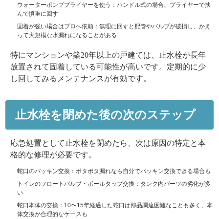
ウォーターポンププライヤーを使う
：ハンドル式の場合、プライヤーで挟
んで慎重に回す
固着が強い場合はプロへ依頼
：無理に回すと配管やバルブが破損し、かえ
って大規模な水漏れになることがある
特にマンションや築20年以上の戸建ては、止水栓が長年
放置されて固着している可能性が高いです。定期的に少
し回してみるメンテナンスが有効です。
止水栓を閉めた後の次のステップ
応急処置として止水栓を閉めたら、次は原因の特定と本
格的な修理が必要です。
蛇口のパッキン交換
：ポタポタ漏れなら自分でパッキン交換できる場合も
トイレのフロートバルブ・ボールタップ交換
：タンク内パーツの劣化が多
い
蛇口本体の交換
：10〜15年経過した蛇口は部品調達困難なことも多く、本
体交換が合理的なケースも